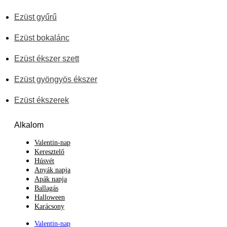
Ezüst gyűrű
Ezüst bokalánc
Ezüst ékszer szett
Ezüst gyöngyös ékszer
Ezüst ékszerek
Alkalom
Valentin-nap
Keresztelő
Húsvét
Anyák napja
Apák napja
Ballagás
Halloween
Karácsony
Valentin-nap