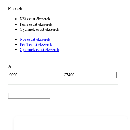
Kiknek
Női ezüst ékszerek
Férfi ezüst ékszerek
Gyermek ezüst ékszerek
Női ezüst ékszerek
Férfi ezüst ékszerek
Gyermek ezüst ékszerek
Ár
Szűrő alkalmazása