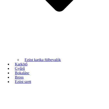
Ezüst karika fülbevalók
Karkötő
Gyűrű
Bokalánc
Bross
Ezüst szett