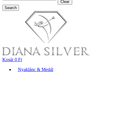
Clear
Search
Kosár
0
Ft
Nyaklánc & Medál