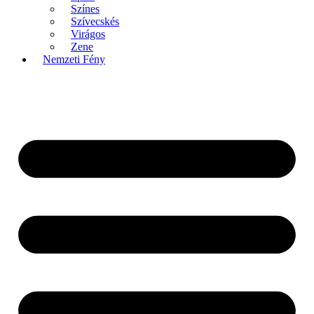
Színes
Szívecskés
Virágos
Zene
Nemzeti Fény