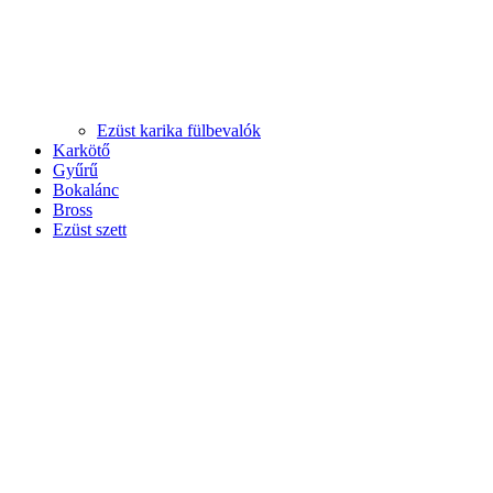
Ezüst karika fülbevalók
Karkötő
Gyűrű
Bokalánc
Bross
Ezüst szett