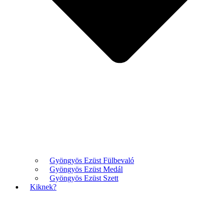
Gyöngyös Ezüst Fülbevaló
Gyöngyös Ezüst Medál
Gyöngyös Ezüst Szett
Kiknek?