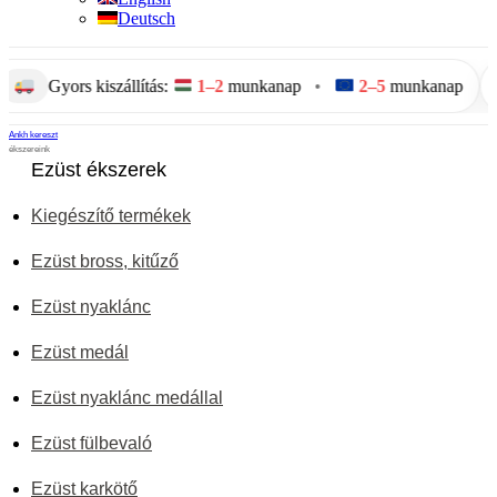
Deutsch
Gyors kiszállítás:
1–2
munkanap
•
2–5
munkanap
Ankh kereszt
ékszereink
Ezüst ékszerek
Kiegészítő termékek
Ezüst bross, kitűző
Ezüst nyaklánc
Ezüst medál
Ezüst nyaklánc medállal
Ezüst fülbevaló
Ezüst karkötő