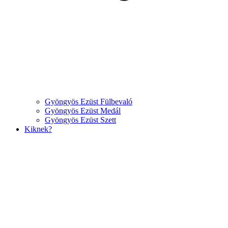
Gyöngyös Ezüst Fülbevaló
Gyöngyös Ezüst Medál
Gyöngyös Ezüst Szett
Kiknek?