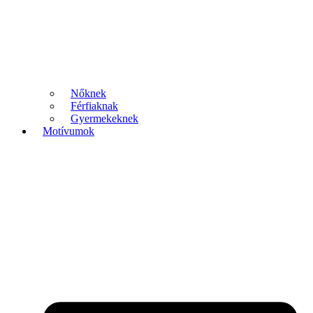
Nőknek
Férfiaknak
Gyermekeknek
Motívumok