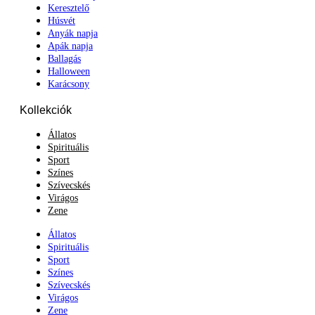
Keresztelő
Húsvét
Anyák napja
Apák napja
Ballagás
Halloween
Karácsony
Kollekciók
Állatos
Spirituális
Sport
Színes
Szívecskés
Virágos
Zene
Állatos
Spirituális
Sport
Színes
Szívecskés
Virágos
Zene