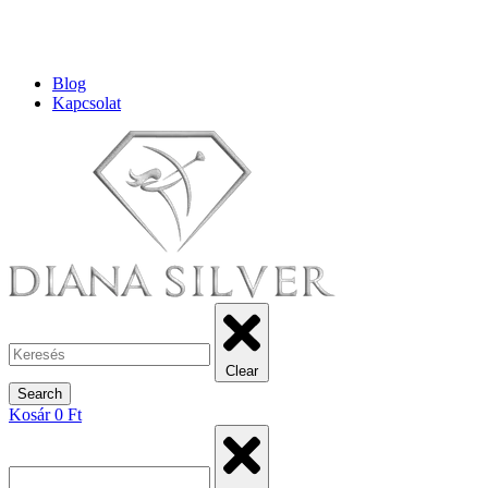
Blog
Kapcsolat
Clear
Search
Kosár
0
Ft